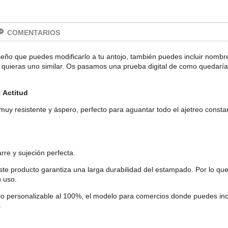
COMENTARIOS
ño que puedes modificarlo a tu antojo, también puedes incluir nombre,
y quieras uno similar. Os pasamos una prueba digital de como quedaría
 Actitud
 muy resistente y áspero, perfecto para aguantar todo el ajetreo consta
arre y sujeción perfecta.
ste producto garantiza una larga durabilidad del estampado. Por lo qu
u uso.
elo personalizable al 100%, el modelo para comercios donde puedes incl
s