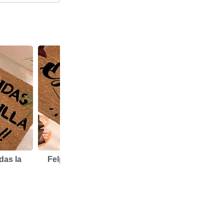
das la
Felpudo Ojalá Siempre
Felpudo Has Traíd
16,95 €
16,95 €