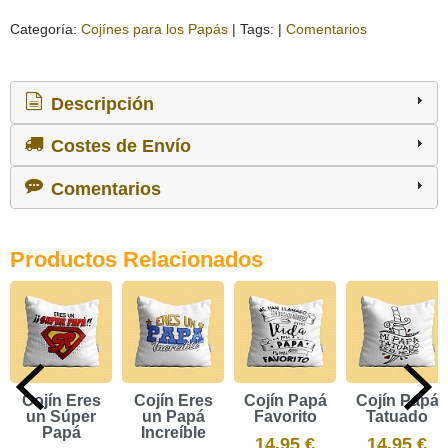
Categoría:
Cojínes para los Papás
|
Tags:
|
Comentarios
Descripción
Costes de Envío
Comentarios
Productos Relacionados
Cojín Eres
Cojín Eres
Cojín Papá
Cojín Papá
un Súper
un Papá
Favorito
Tatuado
Papá
Increíble
14,95 €
14,95 €