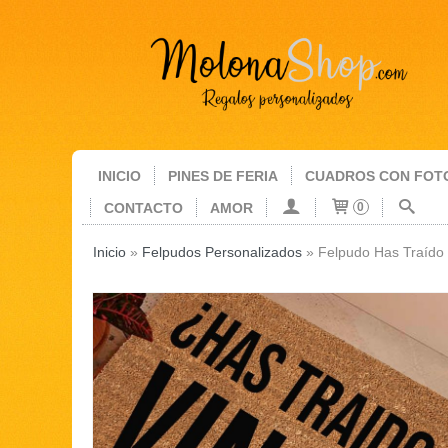
INICIO
PINES DE FERIA
CUADROS CON FOT
CONTACTO
AMOR
0
Inicio
»
Felpudos Personalizados
»
Felpudo Has Traído