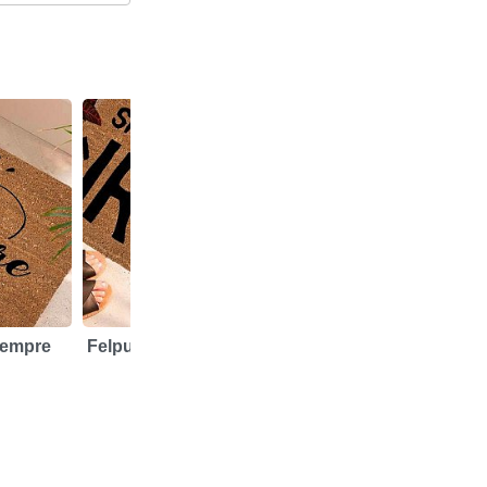
iempre
Felpudo Si Me Queréis Irse
Felpudo Siempre 
16,95 €
16,95 €