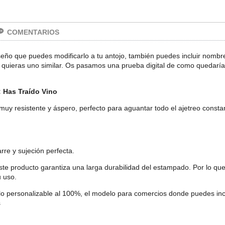
COMENTARIOS
ño que puedes modificarlo a tu antojo, también puedes incluir nombre,
y quieras uno similar. Os pasamos una prueba digital de como quedaría
 Has Traído Vino
 muy resistente y áspero, perfecto para aguantar todo el ajetreo consta
arre y sujeción perfecta.
ste producto garantiza una larga durabilidad del estampado. Por lo qu
u uso.
elo personalizable al 100%, el modelo para comercios donde puedes incl
s