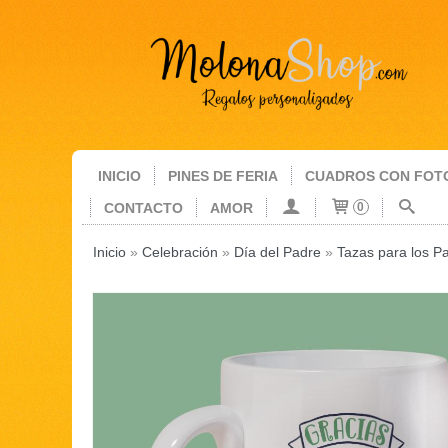
INICIO
PINES DE FERIA
CUADROS CON FOT
CONTACTO
AMOR
0
Inicio
»
Celebración
»
Día del Padre
»
Tazas para los P