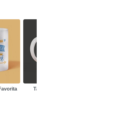
Favorita
Taza Papá Favorito
Taza Papá Tatu
6,95 €
6,95 €