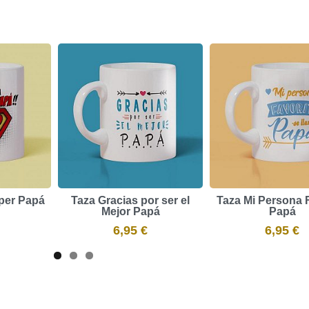
per Papá
Taza Gracias por ser el
Taza Mi Persona 
Mejor Papá
Papá
6,95 €
6,95 €