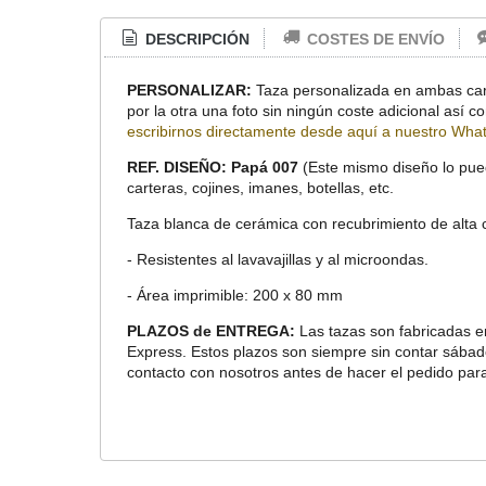
DESCRIPCIÓN
COSTES DE ENVÍO
PERSONALIZAR:
Taza personalizada en ambas caras
por la otra una foto sin ningún coste adicional as
escribirnos directamente desde aquí a nuestro Wha
REF. DISEÑO: Papá 007
(Este mismo diseño lo pued
carteras, cojines, imanes, botellas, etc.
Taza blanca de cerámica con recubrimiento de alta ca
- Resistentes al lavavajillas y al microondas.
- Área imprimible: 200 x 80 mm
PLAZOS de ENTREGA:
Las tazas son fabricadas e
Express. Estos plazos son siempre sin contar sábado
contacto con nosotros antes de hacer el pedido para 