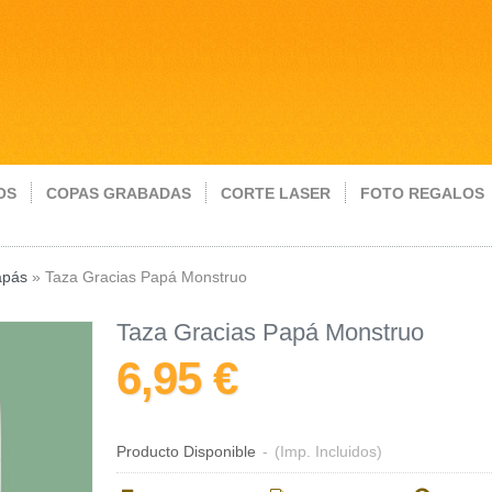
OS
COPAS GRABADAS
CORTE LASER
FOTO REGALOS
apás
»
Taza Gracias Papá Monstruo
Taza Gracias Papá Monstruo
6,95 €
Producto Disponible
-
(Imp. Incluidos)