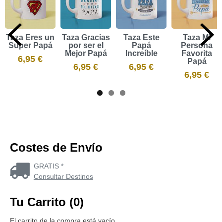
Taza Eres un
Taza Gracias
Taza Este
Taza Mi
Super Papá
por ser el
Papá
Persona
Mejor Papá
Increíble
Favorita
6,95 €
Papá
6,95 €
6,95 €
6,95 €
Costes de Envío
GRATIS *
Consultar Destinos
Tu Carrito (0)
El carrito de la compra está vacío